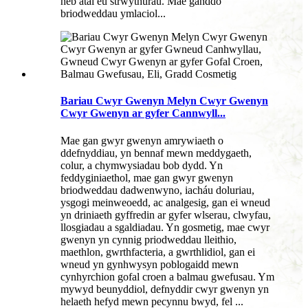
heb atal eu strwythurau. Mae ganddo
briodweddau ymlaciol...
Bariau Cwyr Gwenyn Melyn Cwyr Gwenyn
Cwyr Gwenyn ar gyfer Cannwyll...
Mae gan gwyr gwenyn amrywiaeth o
ddefnyddiau, yn bennaf mewn meddygaeth,
colur, a chymwysiadau bob dydd. Yn
feddyginiaethol, mae gan gwyr gwenyn
briodweddau dadwenwyno, iacháu doluriau,
ysgogi meinweoedd, ac analgesig, gan ei wneud
yn driniaeth gyffredin ar gyfer wlserau, clwyfau,
llosgiadau a sgaldiadau. Yn gosmetig, mae cwyr
gwenyn yn cynnig priodweddau lleithio,
maethlon, gwrthfacteria, a gwrthlidiol, gan ei
wneud yn gynhwysyn poblogaidd mewn
cynhyrchion gofal croen a balmau gwefusau. Ym
mywyd beunyddiol, defnyddir cwyr gwenyn yn
helaeth hefyd mewn pecynnu bwyd, fel ...