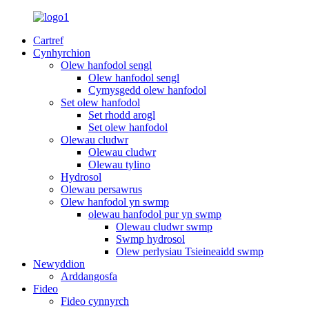
Cartref
Cynhyrchion
Olew hanfodol sengl
Olew hanfodol sengl
Cymysgedd olew hanfodol
Set olew hanfodol
Set rhodd arogl
Set olew hanfodol
Olewau cludwr
Olewau cludwr
Olewau tylino
Hydrosol
Olewau persawrus
Olew hanfodol yn swmp
olewau hanfodol pur yn swmp
Olewau cludwr swmp
Swmp hydrosol
Olew perlysiau Tsieineaidd swmp
Newyddion
Arddangosfa
Fideo
Fideo cynnyrch