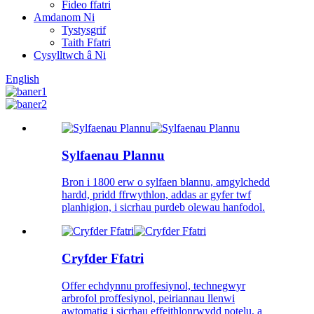
Fideo ffatri
Amdanom Ni
Tystysgrif
Taith Ffatri
Cysylltwch â Ni
English
Sylfaenau Plannu
Bron i 1800 erw o sylfaen blannu, amgylchedd
hardd, pridd ffrwythlon, addas ar gyfer twf
planhigion, i sicrhau purdeb olewau hanfodol.
Cryfder Ffatri
Offer echdynnu proffesiynol, technegwyr
arbrofol proffesiynol, peiriannau llenwi
awtomatig i sicrhau effeithlonrwydd potelu, a