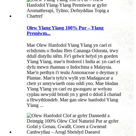
Olew Ylang Ylang 100% Pur – Ylang
Premiwm...
Mae Olew Hanfodol Ylang Ylang yn cael ei
echdynnu o flodau ffres Cananga Odorata, trwy
ddull distyllu stêm. Fe'i gelwir hefyd yn goeden
Ylang Ylang, mae'n frodorol i India ac yn cael ei
dyfu mewn rhannau o Indochina a Malaysia.
Mae'n perthyn i'r teulu Annonaceae o deyrnas y
Plantae. Mae'n tyfu'n wyllt ym Madagascar a
cheir yr amrywiaeth orau oddi yno. Mae blodau
Ylang Ylang yn cael eu gwasgaru ar welyau
cyplau newydd briodi yn y gred o ddod â chariad
a ffrwythlondeb. Mae gan olew hanfodol Ylang
Ylang ...