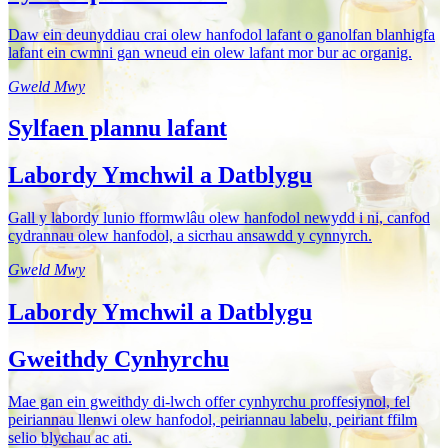
Daw ein deunyddiau crai olew hanfodol lafant o ganolfan blanhigfa
lafant ein cwmni gan wneud ein olew lafant mor bur ac organig.
Gweld Mwy
Sylfaen plannu lafant
Labordy Ymchwil a Datblygu
Gall y labordy lunio fformwlâu olew hanfodol newydd i ni, canfod
cydrannau olew hanfodol, a sicrhau ansawdd y cynnyrch.
Gweld Mwy
Labordy Ymchwil a Datblygu
Gweithdy Cynhyrchu
Mae gan ein gweithdy di-lwch offer cynhyrchu proffesiynol, fel
peiriannau llenwi olew hanfodol, peiriannau labelu, peiriant ffilm
selio blychau ac ati.