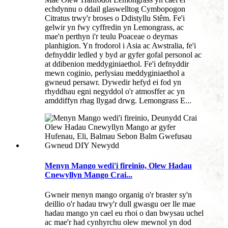
echdynnu o ddail glaswelltog Cymbopogon
Citratus trwy'r broses o Ddistyllu Stêm. Fe'i
gelwir yn fwy cyffredin yn Lemongrass, ac
mae'n perthyn i'r teulu Poaceae o deyrnas
planhigion. Yn frodorol i Asia ac Awstralia, fe'i
defnyddir ledled y byd ar gyfer gofal personol ac
at ddibenion meddyginiaethol. Fe'i defnyddir
mewn coginio, perlysiau meddyginiaethol a
gwneud persawr. Dywedir hefyd ei fod yn
rhyddhau egni negyddol o'r atmosffer ac yn
amddiffyn rhag llygad drwg. Lemongrass E...
Menyn Mango wedi'i fireinio, Olew Hadau
Cnewyllyn Mango Crai...
Gwneir menyn mango organig o'r braster sy'n
deillio o'r hadau trwy'r dull gwasgu oer lle mae
hadau mango yn cael eu rhoi o dan bwysau uchel
ac mae'r had cynhyrchu olew mewnol yn dod