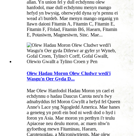
allan. Yn union fel y dull echdynnu olew
hanfodol, mae dull echdynnu menyn mango
hefyd yn bwysig, oherwydd dyna sy'n pennu ei
wead a'i burdeb. Mae menyn mango organig yn
llawn daioni Fitamin A, Fitamin C, Fitamin E,
Fitamin F, Ffolad, Fitamin B6, Haearn, Fitamin
E, Potasiwm, Magnesiwm, Sinc. Mae...
Olew Hadau Moron Olew Cludwr wedi'i
Wasgu'n Oer Gyda D...
Mae Olew Hanfodol Hadau Moron yn cael ei
echdynnu o hadau Daucus Carota neu'n fwy
adnabyddus fel Moron Gwyllt a hefyd fel Queen
Anne's Lace yng Ngogledd America. Mae hanes
a geneteg yn profi ein bod ni wedi dod o hyd i
foron yn Asia. Mae moron yn perthyn i'r teulu
Apiaceae neu deulu moron, ac maen nhw'n
gyfoethog mewn Fitaminau, Haearn,
Carotenoidau, a Microniwtrients. Mae olew