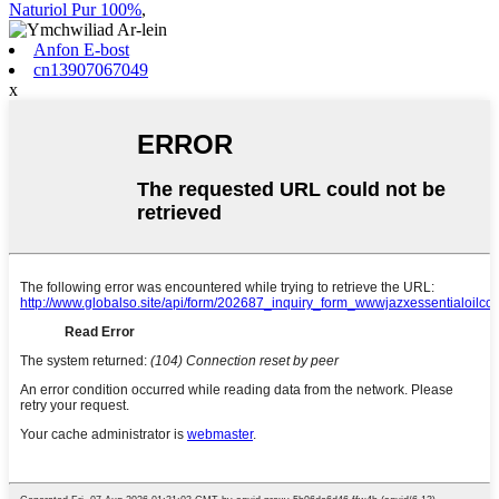
Naturiol Pur 100%
,
Anfon E-bost
cn13907067049
x