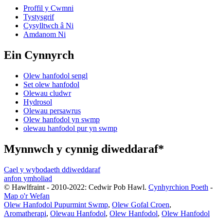
Proffil y Cwmni
Tystysgrif
Cysylltwch â Ni
Amdanom Ni
Ein Cynnyrch
Olew hanfodol sengl
Set olew hanfodol
Olewau cludwr
Hydrosol
Olewau persawrus
Olew hanfodol yn swmp
olewau hanfodol pur yn swmp
Mynnwch y cynnig diweddaraf*
Cael y wybodaeth ddiweddaraf
anfon ymholiad
© Hawlfraint - 2010-2022: Cedwir Pob Hawl.
Cynhyrchion Poeth
-
Map o'r Wefan
Olew Hanfodol Pupurmint Swmp
,
Olew Gofal Croen
,
Aromatherapi
,
Olewau Hanfodol
,
Olew Hanfodol
,
Olew Hanfodol