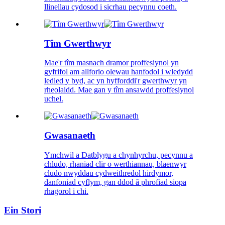
llinellau cydosod i sicrhau pecynnu coeth.
Tîm Gwerthwyr
Mae'r tîm masnach dramor proffesiynol yn
gyfrifol am allforio olewau hanfodol i wledydd
ledled y byd, ac yn hyfforddi'r gwerthwyr yn
rheolaidd. Mae gan y tîm ansawdd proffesiynol
uchel.
Gwasanaeth
Ymchwil a Datblygu a chynhyrchu, pecynnu a
chludo, rhaniad clir o werthiannau, blaenwyr
cludo nwyddau cydweithredol hirdymor,
danfoniad cyflym, gan ddod â phrofiad siopa
rhagorol i chi.
Ein Stori